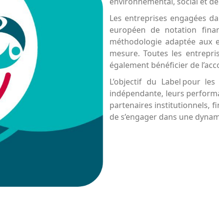
environnemental, social et d
Les entreprises engagées da
européen de notation financ
méthodologie adaptée aux ent
mesure. Toutes les entrepri
également bénéficier de l’ac
L’objectif du Label pour les 
indépendante, leurs performan
partenaires institutionnels, 
de s’engager dans une dynami